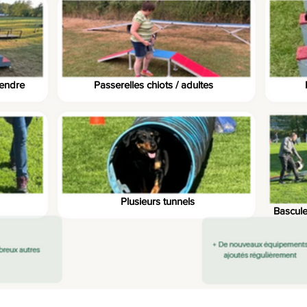
endre
Passerelles chiots / adultes
Plusieurs tunnels
Bascule